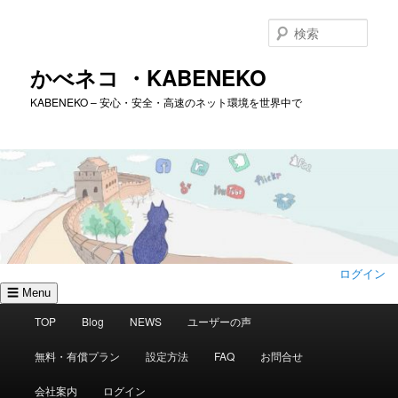
メ
イ
検
ン
索
コ
かべネコ ・KABENEKO
ン
KABENEKO – 安心・安全・高速のネット環境を世界中で
テ
ン
ツ
へ
移
動
ログイン
☰ Menu
メ
TOP
Blog
NEWS
ユーザーの声
イ
ン
無料・有償プラン
設定方法
FAQ
お問合せ
メ
ニ
会社案内
ログイン