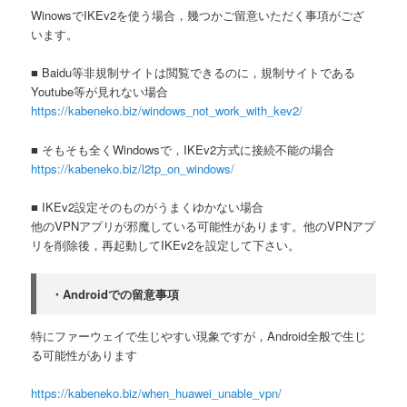
WinowsでIKEv2を使う場合，
幾つかご留意いただく事項がござ
います。
■ Baidu等非規制サイトは閲覧できるのに，
規制サイトである
Youtube等が見れない場合
https://kabeneko.biz/windows_
not_work_with_kev2/
■ そもそも全くWindowsで，IKEv2方式に接続不能の場合
https://kabeneko.biz/l2tp_on_
windows/
■ IKEv2設定そのものがうまくゆかない場合
他のVPNアプリが邪魔している可能性があります。
他のVPNアプ
リを削除後，
再起動してIKEv2を設定して下さい。
・Androidでの留意事項
特にファーウェイで生じやすい現象ですが，
Android全般で生じ
る可能性があります
https://kabeneko.biz/when_
huawei_unable_vpn/