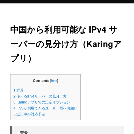
ュ
ー
中国から利用可能な IPv4 サ
ーバーの見分け方（Karingア
プリ）
Contents
[
hide
]
1 背景
2 使えるIPv4サーバーの見分け方
3 Karingアプリでの設定オプション
4 IPv6が利用できるユーザー様へお願い
5 近日中の対応予定
1 背景