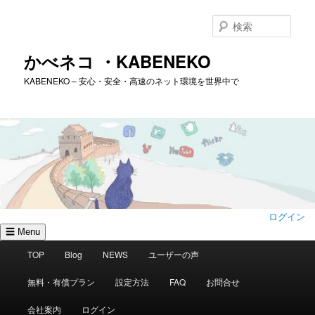
メ
イ
検
ン
索
コ
かべネコ ・KABENEKO
ン
KABENEKO – 安心・安全・高速のネット環境を世界中で
テ
ン
ツ
へ
移
動
ログイン
☰ Menu
メ
TOP
Blog
NEWS
ユーザーの声
イ
ン
無料・有償プラン
設定方法
FAQ
お問合せ
メ
ニ
会社案内
ログイン