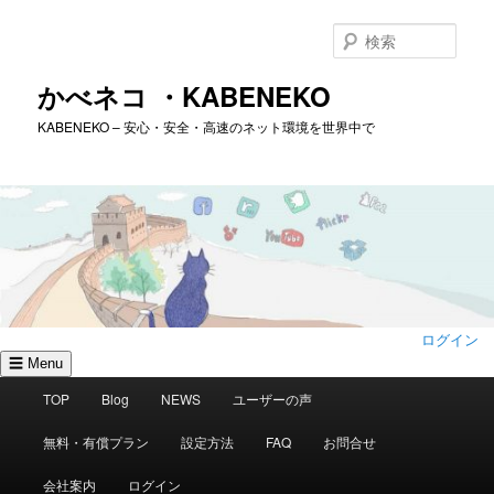
メ
イ
検
ン
索
コ
かべネコ ・KABENEKO
ン
KABENEKO – 安心・安全・高速のネット環境を世界中で
テ
ン
ツ
へ
移
動
ログイン
☰ Menu
メ
TOP
Blog
NEWS
ユーザーの声
イ
ン
無料・有償プラン
設定方法
FAQ
お問合せ
メ
ニ
会社案内
ログイン