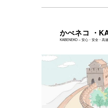
メ
イ
ン
コ
かべネコ ・KA
ン
テ
KABENEKO – 安心・安全
ン
ツ
へ
移
動