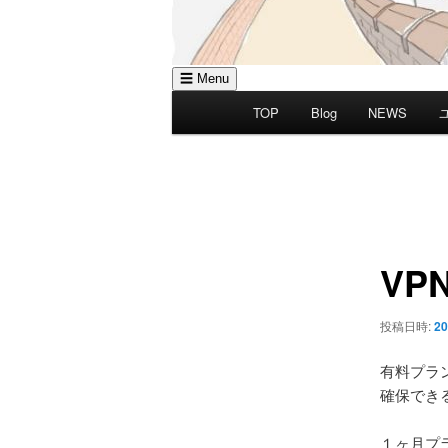
☰ Menu
メ
TOP
Blog
NEWS
イ
ン
メ
投
ニ
稿
ュ
ナ
ー
ビ
VP
ゲ
ー
シ
投稿日時:
20
ョ
ン
有料プラ
確保でき
１ヶ月プ