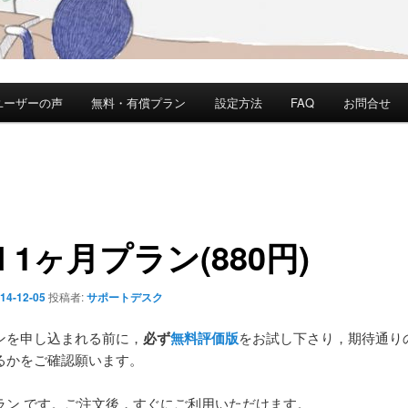
ユーザーの声
無料・有償プラン
設定方法
FAQ
お問合せ
N 1ヶ月プラン(880円)
14-12-05
投稿者:
サポートデスク
ンを申し込まれる前に，
必ず
無料評価版
をお試し下さり，期待通り
るかをご確認願います。
ラン です。ご注文後，すぐにご利用いただけます。