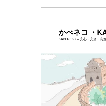
メ
イ
ン
コ
かべネコ ・KA
ン
テ
KABENEKO – 安心・安全
ン
ツ
へ
移
動