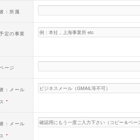
者：所属
予定の事業
ページ
者：メール
レス
*
者：メール
レス
*