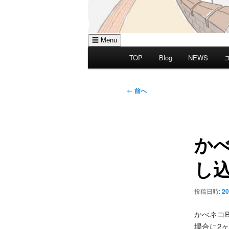
☰ Menu
メ
TOP
Blog
NEWS
イ
ン
メ
投
←
前へ
ニ
稿
ュ
ナ
ー
ビ
かべ
ゲ
ー
し
シ
ョ
ン
投稿日時:
20
かべネコ
場合に2