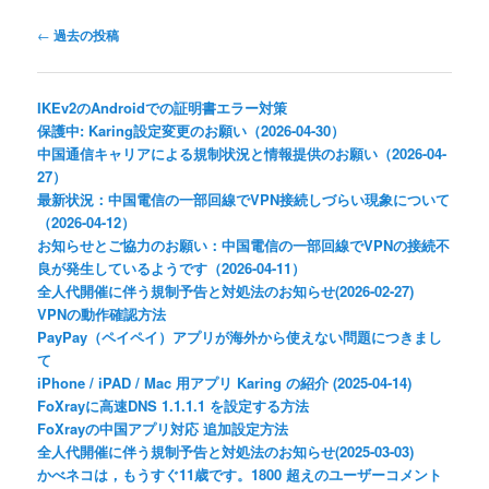
投
←
過去の投稿
稿
ナ
ビ
IKEv2のAndroidでの証明書エラー対策
ゲ
保護中: Karing設定変更のお願い（2026-04-30）
ー
中国通信キャリアによる規制状況と情報提供のお願い（2026-04-
シ
27）
ョ
最新状況：中国電信の一部回線でVPN接続しづらい現象について
ン
（2026-04-12）
お知らせとご協力のお願い：中国電信の一部回線でVPNの接続不
良が発生しているようです（2026-04-11）
全人代開催に伴う規制予告と対処法のお知らせ(2026-02-27)
VPNの動作確認方法
PayPay（ペイペイ）アプリが海外から使えない問題につきまし
て
iPhone / iPAD / Mac 用アプリ Karing の紹介 (2025-04-14)
FoXrayに高速DNS 1.1.1.1 を設定する方法
FoXrayの中国アプリ対応 追加設定方法
全人代開催に伴う規制予告と対処法のお知らせ(2025-03-03)
かべネコは，もうすぐ11歳です。1800 超えのユーザーコメント