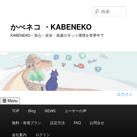
メ
サ
イ
ブ
検
ン
コ
索
コ
ン
かべネコ ・KABENEKO
ン
テ
KABENEKO – 安心・安全・高速のネット環境を世界中で
テ
ン
ン
ツ
ツ
へ
へ
移
移
動
動
ログイン
☰ Menu
メ
TOP
Blog
NEWS
ユーザーの声
イ
ン
無料・有償プラン
設定方法
FAQ
お問合せ
メ
ニ
会社案内
ログイン