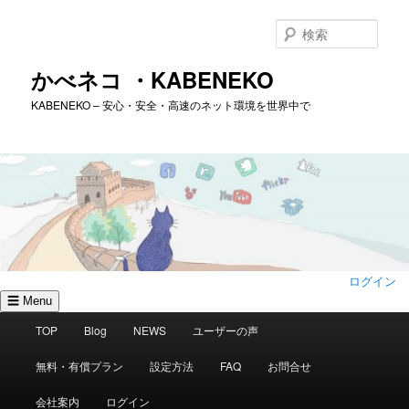
メ
イ
検
ン
索
コ
かべネコ ・KABENEKO
ン
KABENEKO – 安心・安全・高速のネット環境を世界中で
テ
ン
ツ
へ
移
動
ログイン
☰ Menu
メ
TOP
Blog
NEWS
ユーザーの声
イ
ン
無料・有償プラン
設定方法
FAQ
お問合せ
メ
ニ
会社案内
ログイン