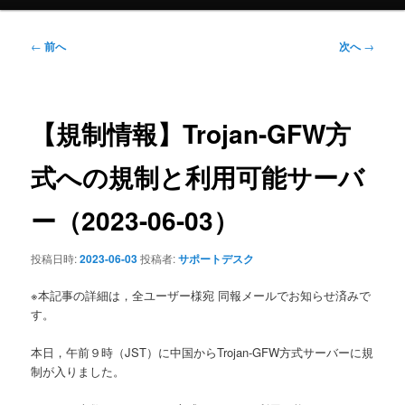
ュ
ー
投
←
前へ
次へ
→
稿
ナ
ビ
ゲ
【規制情報】Trojan-GFW方
ー
シ
式への規制と利用可能サーバ
ョ
ン
ー（2023-06-03）
投稿日時:
2023-06-03
投稿者:
サポートデスク
※本記事の詳細は，全ユーザー様宛 同報メールでお知らせ済みで
す。
本日，午前９時（JST）に中国からTrojan-GFW方式サーバーに規
制が入りました。