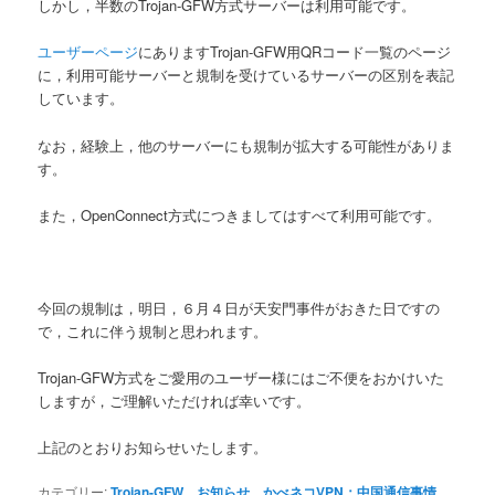
しかし，半数のTrojan-GFW方式サーバーは利用可能です。
ユーザーページ
にありますTrojan-GFW用QRコード一覧のページ
に，利用可能サーバーと規制を受けているサーバーの区別を表記
しています。
なお，経験上，他のサーバーにも規制が拡大する可能性がありま
す。
また，OpenConnect方式につきましてはすべて利用可能です。
今回の規制は，明日，６月４日が天安門事件がおきた日ですの
で，これに伴う規制と思われます。
Trojan-GFW方式をご愛用のユーザー様にはご不便をおかけいた
しますが，ご理解いただければ幸いです。
上記のとおりお知らせいたします。
カテゴリー:
Trojan-GFW
、
お知らせ
、
かべネコVPN：中国通信事情
、