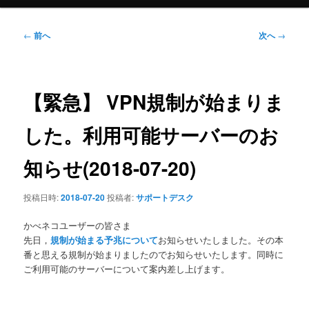
ュ
ー
投
←
前へ
次へ
→
稿
ナ
ビ
ゲ
【緊急】 VPN規制が始まりま
ー
シ
した。利用可能サーバーのお
ョ
ン
知らせ(2018-07-20)
投稿日時:
2018-07-20
投稿者:
サポートデスク
かべネコユーザーの皆さま
先日，
規制が始まる予兆について
お知らせいたしました。その本
番と思える規制が始まりましたのでお知らせいたします。同時に
ご利用可能のサーバーについて案内差し上げます。