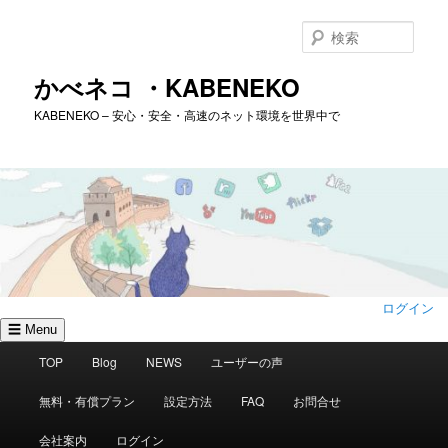
メ
イ
検
ン
索
コ
かべネコ ・KABENEKO
ン
KABENEKO – 安心・安全・高速のネット環境を世界中で
テ
ン
ツ
へ
移
動
ログイン
☰ Menu
メ
TOP
Blog
NEWS
ユーザーの声
イ
ン
無料・有償プラン
設定方法
FAQ
お問合せ
メ
ニ
会社案内
ログイン